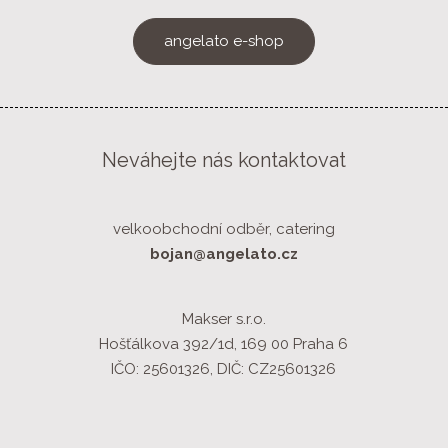
angelato e-shop
Neváhejte nás kontaktovat
velkoobchodní odběr, catering
bojan@angelato.cz
Makser s.r.o.
Hošťálkova 392/1d, 169 00 Praha 6
IČO: 25601326, DIČ: CZ25601326