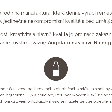
á rodinná manufaktura, která denně vyrábí řem
 v jedinečné nekompromisní kvalitě a bez umělýc
ost, kreativita a hlavně kvalita je pro naše záka
ěláme myslíme vážně.
Angelato nás baví. Na něj 
me z čerstvého pasterovaného plnotučného mléka a smetany z 
ch ingrediencí – 72% čokolády Peru, vanilkových lusků z Madaga
h oříšků z Piemontu…Každý měsíc se můžete těšit, že objevíte no