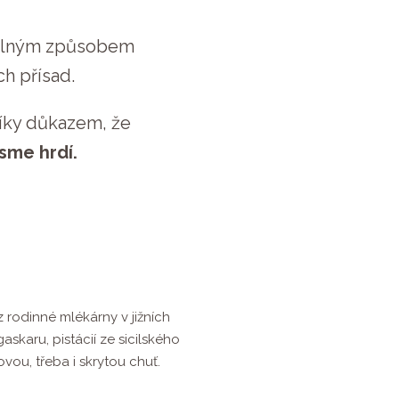
eslným způsobem
h přísad.
zníky důkazem, že
jsme hrdí.
rodinné mlékárny v jižních
skaru, pistácií ze sicilského
vou, třeba i skrytou chuť.