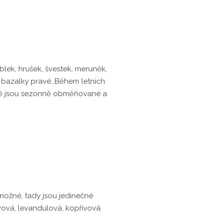
blek, hrušek, švestek, meruněk,
rné, bazalky pravé…Během letních
hutě jsou sezonně obměňované a
možné, tady jsou jedinečné
ová, levandulová, kopřivová