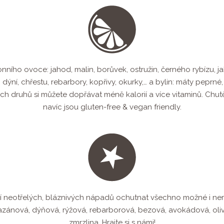
ního ovoce: jahod, malin, borůvek, ostružin, černého rybízu, ja
iny: dýní, chřestu, rebarbory, kopřivy, okurky,… a bylin: máty pep
ých druhů si můžete dopřávat méně kalorií a více vitaminů. C
navíc jsou gluten-free & vegan friendly.
ojí neotřelých, bláznivých nápadů ochutnat všechno možné i ne
ánová, dýňová, rýžová, rebarborová, bezová, avokádová, oliv
zmrzlina…Hrajte si s námi!