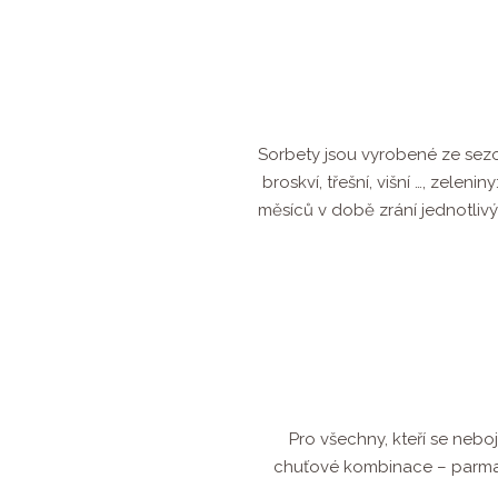
Sorbety jsou vyrobené ze sezon
broskví, třešní, višní …, zelen
měsíců v době zrání jednotliv
Pro všechny, kteří se neb
chuťové kombinace – parmaz